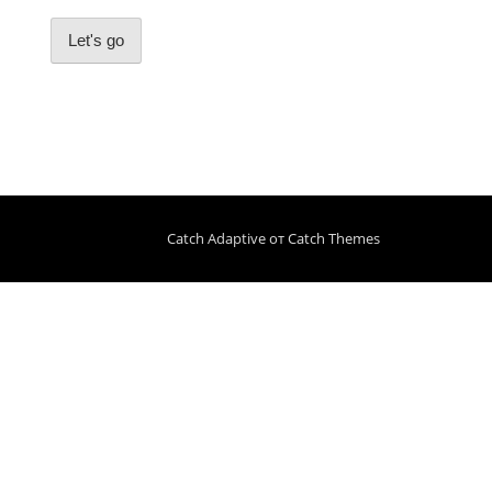
Let's go
Catch Adaptive от
Catch Themes