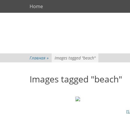
Основное меню
Перейти
Home
к
содержимому
Главная
»
Images tagged "beach"
Images tagged "beach"
[