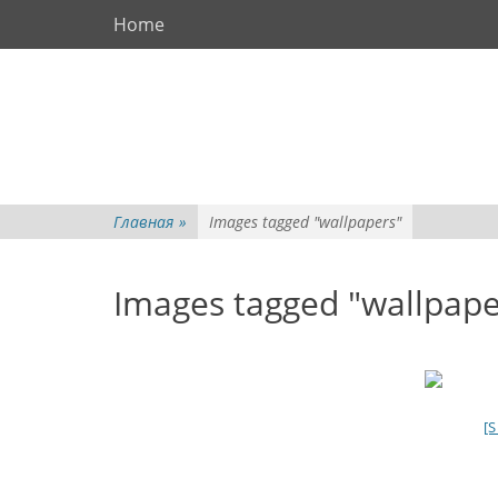
Основное меню
Перейти
Home
к
содержимому
Главная
»
Images tagged "wallpapers"
Images tagged "wallpape
[