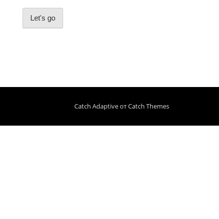
Let's go
Catch Adaptive от
Catch Themes