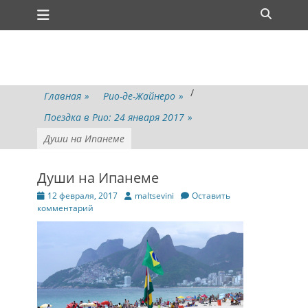
Основное меню
Перейти
Поиск
к
содержимому
/
Главная
»
Рио-де-Жайнеро
»
Поездка в Рио: 24 января 2017
»
Души на Ипанеме
Души на Ипанеме
Опубликовано
Автор
12 февраля, 2017
maltsevini
Оставить
комментарий