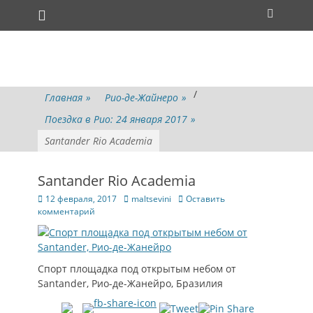
Основное меню
Перейти
Поиск
к
содержимому
/
Главная
»
Рио-де-Жайнеро
»
Поездка в Рио: 24 января 2017
»
Santander Rio Academia
Santander Rio Academia
Опубликовано
Автор
12 февраля, 2017
maltsevini
Оставить
комментарий
Спорт площадка под открытым небом от
Santander, Рио-де-Жанейро, Бразилия