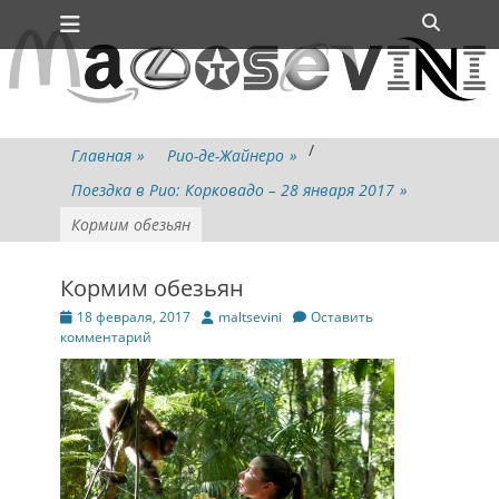
Основное меню
Перейти
Поиск
к
содержимому
/
Главная
»
Рио-де-Жайнеро
»
Поездка в Рио: Корковадо – 28 января 2017
»
Кормим обезьян
Кормим обезьян
Опубликовано
Автор
18 февраля, 2017
maltsevini
Оставить
комментарий