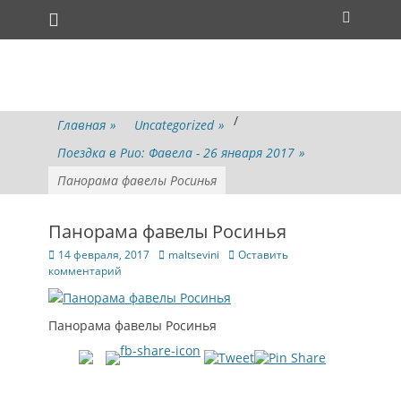
Основное меню
Перейти
Поиск
к
содержимому
/
Главная
»
Uncategorized
»
Поездка в Рио: Фавела - 26 января 2017
»
Панорама фавелы Росинья
Панорама фавелы Росинья
Опубликовано
Автор
14 февраля, 2017
maltsevini
Оставить
комментарий
Панорама фавелы Росинья