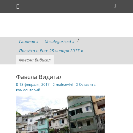
Основное меню
Перейти
Поиск
к
содержимому
/
Главная
»
Uncategorized
»
Поездка в Рио: 25 января 2017
»
Фавела Видигал
Фавела Видигал
Опубликовано
Автор
13 февраля, 2017
maltsevini
Оставить
комментарий