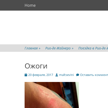
Основное меню
Перейти
Home
к
содержимому
Главная
»
Рио-де-Жайнеро
»
Поездка в Рио-де-
Ожоги
Опубликовано
Автор
20 февраля, 2017
maltsevini
Оставить коммен