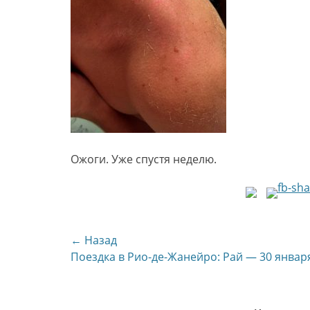
Ожоги. Уже спустя неделю.
Навигация
← Назад
Предыдущая
Поездка в Рио-де-Жанейро: Рай — 30 январ
по
запись:
записям