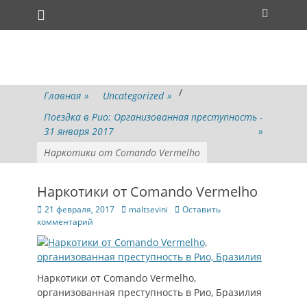
Основное меню
Перейти
Поиск
к
содержимому
/
Главная
»
Uncategorized
»
Поездка в Рио: Организованная преступность -
31 января 2017
»
Наркотики от Comando Vermelho
Наркотики от Comando Vermelho
Опубликовано
Автор
21 февраля, 2017
maltsevini
Оставить
комментарий
Наркотики от Comando Vermelho,
организованная преступность в Рио, Бразилия