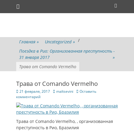
Основное меню
Перейти
Поиск
к
содержимому
/
Главная
»
Uncategorized
»
Поездка в Рио: Организованная преступность -
31 января 2017
»
Трава от Comando Vermelho
Трава от Comando Vermelho
Опубликовано
Автор
21 февраля, 2017
maltsevini
Оставить
комментарий
Трава от Comando Vermelho, , организованная
преступность в Рио, Бразилия