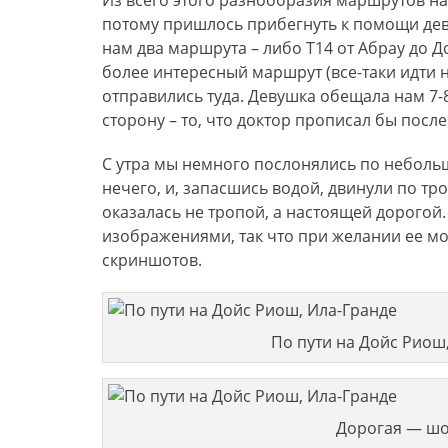
Из всего этого разнообразия маршрутов н
потому пришлось прибегнуть к помощи дев
нам два маршрута – либо Т14 от Абрау до Д
более интересный маршрут (все-таки идти 
отправились туда. Девушка обещала нам 7-
сторону – то, что доктор прописал бы посл
С утра мы немного послонялись по небольш
нечего, и, запасшись водой, двинули по тро
оказалась не тропой, а настоящей дорогой. 
изображениями, так что при желании ее мо
скриншотов.
По пути на Дойс Риош
Дорогая — шо