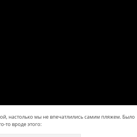
ой, настолько мы не впечатлились самим пляжем. Было
о-то вроде этого: