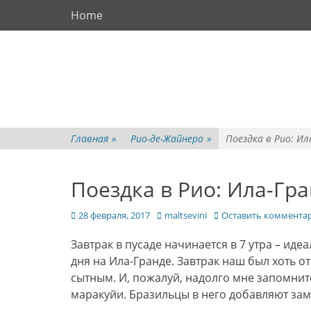
Основное меню
Перейти
Home
к
содержимому
Главная
»
Рио-де-Жайнеро
»
Поездка в Рио: Ил
Поездка в Рио: Ила-Гр
Опубликовано
Автор
28 февраля, 2017
maltsevini
Оставить коммента
Завтрак в пусаде начинается в 7 утра – ид
дня на Ила-Гранде. Завтрак наш был хоть 
сытным. И, пожалуй, надолго мне запомни
маракуйи. Бразильцы в него добавляют заме