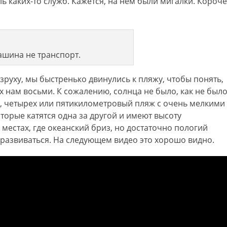
 каких-то служб. Кажется, на нем были мигалки. Короче
ашина не транспорт.
зруху, мы быстренько двинулись к пляжу, чтобы понять,
 нам восьми. К сожалению, солнца не было, как не был
е, четырех или пятикилометровый пляж с очень мелкими
оторые катятся одна за другой и имеют высоту
местах, где океанский бриз, но достаточно пологий
 развиваться. На следующем видео это хорошо видно.