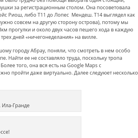
ам было трудно без помощи выбрать один стоящий,
ушки за регистрационным столом. Она посоветовала
ойс Риош, либо Т11 до Лопес Мендеш. Т14 выглядел как
нужно совсем на другую сторону острова), потому мы
8км прогулки и около двух часов пешего хода в каждую
е трех дней «ничегонеделания» на вилле.
ому городу Абрау, поняли, что смотреть в нем особо
пе. Найти ее не составляло труда, поскольку тропа
Более того, она вся есть на Google Maps с
жно пройти даже виртуально. Далее следуюет несколько
, Ила-Гранде
ссе!